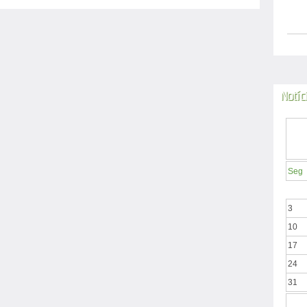
Notíc
Seg
3
10
17
24
31