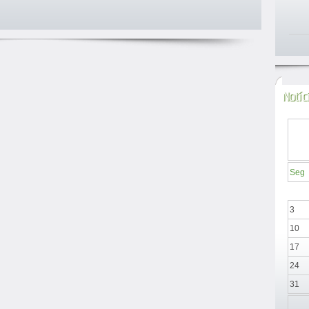
Notíc
Seg
3
10
17
24
31