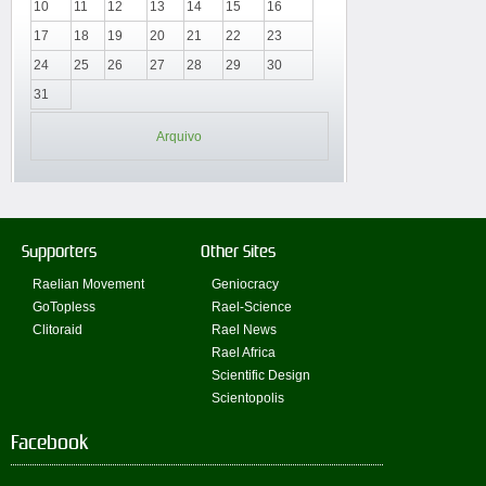
10
11
12
13
14
15
16
17
18
19
20
21
22
23
24
25
26
27
28
29
30
31
Arquivo
Supporters
Other Sites
Raelian Movement
Geniocracy
GoTopless
Rael-Science
Clitoraid
Rael News
Rael Africa
Scientific Design
Scientopolis
Facebook