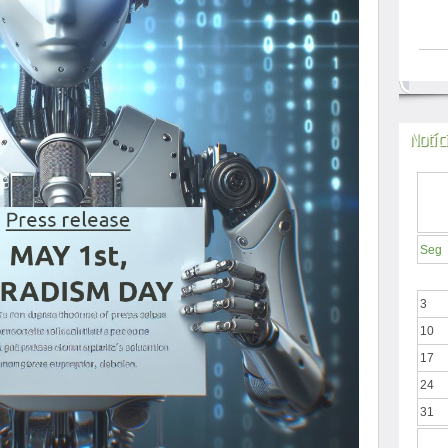
Notíc
Seg
3
10
17
24
31