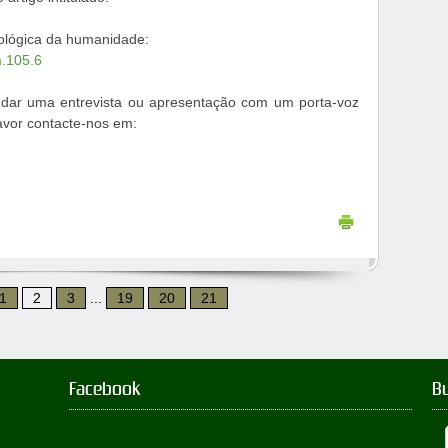
iológica da humanidade:
m.105.6
dar uma entrevista ou apresentação com um porta-voz
favor contacte-nos em:
1
2
3
...
19
20
21
Facebook
B