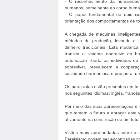
- O reconhecimento da humanidad
humanos, semelhante ao corpo human
- O papel fundamental de dois s
orientação dos comportamentos de tod
A chegada de máquinas inteligentes
métodos de produção, levando a u
dinheiro tradicionais. Esta mudanç
transita o sistema operativo da
automação liberta os indivíduos d
sobreviver, prevalecem a coopera
sociedade harmoniosa e próspera: u
Os paraisistas estão presentes em tod
nos seguintes idiomas: inglês, francê
Por meio das suas apresentações e en
que temem o futuro a abraçar esta vi
ativamente na construção de um futur
Visões mais aprofundadas sobre o c
Paraisismo podem ser encontradas no a