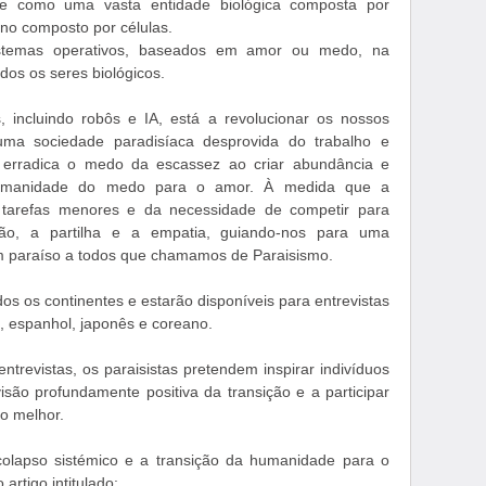
e como uma vasta entidade biológica composta por
o composto por células.
istemas operativos, baseados em amor ou medo, na
os os seres biológicos.
, incluindo robôs e IA, está a revolucionar os nossos
ma sociedade paradisíaca desprovida do trabalho e
a erradica o medo da escassez ao criar abundância e
 humanidade do medo para o amor. À medida que a
e tarefas menores e da necessidade de competir para
ção, a partilha e a empatia, guiando-nos para uma
m paraíso a todos que chamamos de Paraisismo.
os os continentes e estarão disponíveis para entrevistas
s, espanhol, japonês e coreano.
trevistas, os paraisistas pretendem inspirar indivíduos
são profundamente positiva da transição e a participar
o melhor.
olapso sistémico e a transição da humanidade para o
rtigo intitulado: