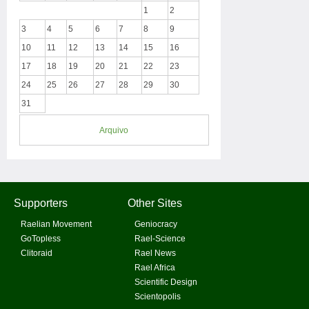
1
2
3
4
5
6
7
8
9
10
11
12
13
14
15
16
17
18
19
20
21
22
23
24
25
26
27
28
29
30
31
Arquivo
Supporters
Other Sites
Raelian Movement
Geniocracy
GoTopless
Rael-Science
Clitoraid
Rael News
Rael Africa
Scientific Design
Scientopolis