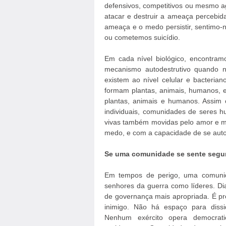
defensivos, competitivos ou mesmo a
atacar e destruir a ameaça percebi
ameaça e o medo persistir, sentimo
ou cometemos suicídio.
Em cada nível biológico, encontra
mecanismo autodestrutivo quando n
existem ao nível celular e bacteria
formam plantas, animais, humanos, 
plantas, animais e humanos. Assi
individuais, comunidades de seres 
vivas também movidas pelo amor e me
medo, e com a capacidade de se auto
Se uma comunidade se sente segura
Em tempos de perigo, uma comunid
senhores da guerra como líderes. Dia
de governança mais apropriada. É pre
inimigo. Não há espaço para diss
Nenhum exército opera democrat