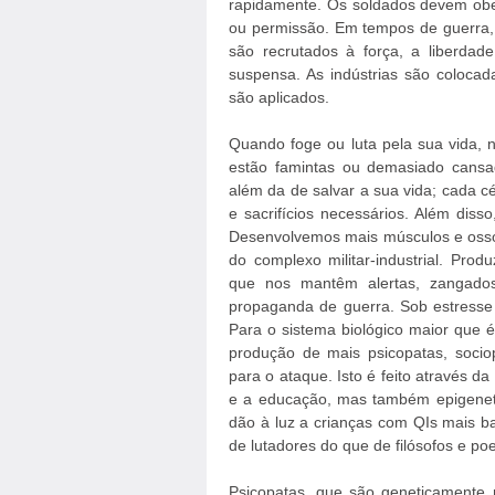
rapidamente. Os soldados devem obe
ou permissão. Em tempos de guerra, 
são recrutados à força, a liberda
suspensa. As indústrias são coloca
são aplicados.
Quando foge ou luta pela sua vida, n
estão famintas ou demasiado cansa
além da de salvar a sua vida; cada cé
e sacrifícios necessários. Além diss
Desenvolvemos mais músculos e ossos
do complexo militar-industrial. Pro
que nos mantêm alertas, zangados
propaganda de guerra. Sob estresse
Para o sistema biológico maior que
produção de mais psicopatas, sociop
para o ataque. Isto é feito através 
e a educação, mas também epigenet
dão à luz a crianças com QIs mais ba
de lutadores do que de filósofos e poe
Psicopatas, que são geneticamente