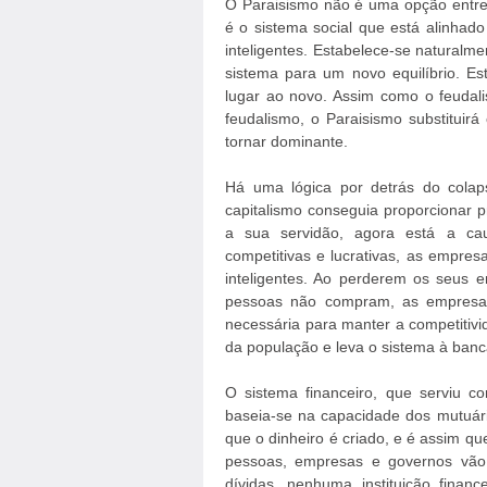
O Paraisismo não é uma opção entre 
é o sistema social que está alinha
inteligentes. Estabelece-se naturalm
sistema para um novo equilíbrio. Es
lugar ao novo. Assim como o feudalis
feudalismo, o Paraisismo substitui
tornar dominante.
Há uma lógica por detrás do colaps
capitalismo conseguia proporcionar 
a sua servidão, agora está a cau
competitivas e lucrativas, as empres
inteligentes. Ao perderem os seus
pessoas não compram, as empresas
necessária para manter a competitivi
da população e leva o sistema à banc
O sistema financeiro, que serviu c
baseia-se na capacidade dos mutuári
que o dinheiro é criado, e é assim 
pessoas, empresas e governos vão
dívidas, nenhuma instituição finan