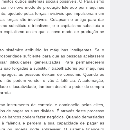
muitos outros sistemas sociais possíveis. O Paraisismo
do com o novo modo de produção liderado por máquinas
ente, ajudado pelas forças invisíveis que impulsionam um
tas forças são inevitáveis. Colapsam o antigo para dar
mo substituiu o tribalismo, e o capitalismo substituiu o
rá o capitalismo assim que o novo modo de produção se
o sistémico atribuído às máquinas inteligentes. Se o
prosperidade suficiente para que as pessoas aceitassem
sar dificuldades generalizadas. Para permanecerem
as são forçadas a substituir trabalhadores por máquinas
 empregos, as pessoas deixam de consumir. Quando as
 não podem vender e vão à falência. A automação,
dade e lucratividade, também destrói o poder de compra
arrota.
omo instrumento de controlo e dominação pelas elites,
os de pagar as suas dívidas. É através deste processo
que os bancos podem fazer negócios. Quando demasiadas
 à falência e perdem a sua capacidade de pagar as
ceira ou moeda pode sobreviver. O sistema financeiro