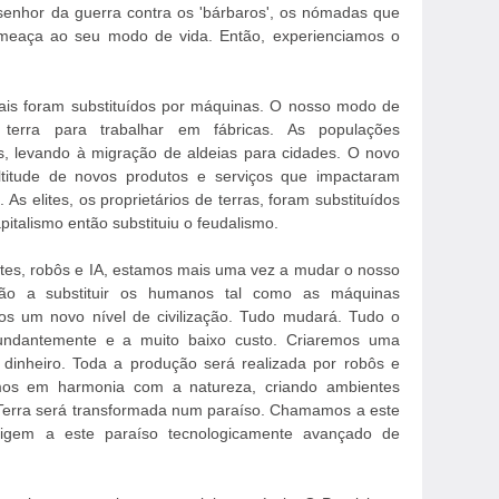
senhor da guerra contra os 'bárbaros', os nómadas que
meaça ao seu modo de vida. Então, experienciamos o
mais foram substituídos por máquinas. O nosso modo de
terra para trabalhar em fábricas. As populações
s, levando à migração de aldeias para cidades. O novo
itude de novos produtos e serviços que impactaram
As elites, os proprietários de terras, foram substituídos
pitalismo então substituiu o feudalismo.
tes, robôs e IA, estamos mais uma vez a mudar o nosso
ão a substituir os humanos tal como as máquinas
mos um novo nível de civilização. Tudo mudará. Tudo o
undantemente e a muito baixo custo. Criaremos uma
 dinheiro. Toda a produção será realizada por robôs e
emos em harmonia com a natureza, criando ambientes
 Terra será transformada num paraíso. Chamamos a este
igem a este paraíso tecnologicamente avançado de