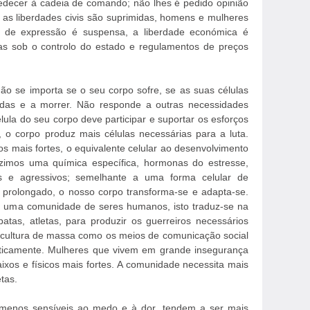
decer à cadeia de comando; não lhes é pedido opinião
as liberdades civis são suprimidas, homens e mulheres
de de expressão é suspensa, a liberdade económica é
das sob o controlo do estado e regulamentos de preços
ão se importa se o seu corpo sofre, se as suas células
das e a morrer. Não responde a outras necessidades
lula do seu corpo deve participar e suportar os esforços
o, o corpo produz mais células necessárias para a luta.
 mais fortes, o equivalente celular ao desenvolvimento
duzimos uma química específica, hormonas do estresse,
 e agressivos; semelhante a uma forma celular de
 prolongado, o nosso corpo transforma-se e adapta-se.
 é uma comunidade de seres humanos, isto traduz-se na
atas, atletas, para produzir os guerreiros necessários
da cultura de massa como os meios de comunicação social
icamente. Mulheres que vivem em grande insegurança
ixos e físicos mais fortes. A comunidade necessita mais
tas.
 menos sensíveis ao medo e à dor, tendem a ser mais