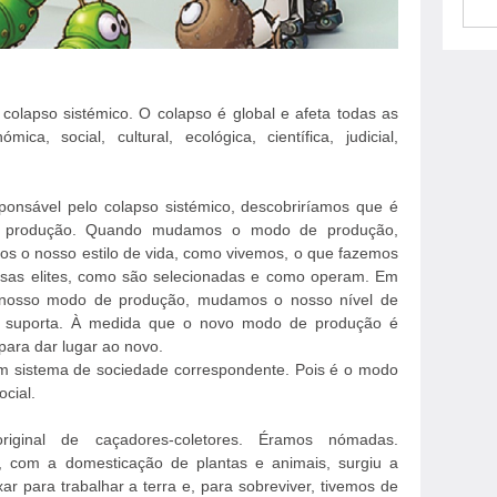
olapso sistémico. O colapso é global e afeta todas as
ica, social, cultural, ecológica, científica, judicial,
sponsável pelo colapso sistémico, descobriríamos que é
produção. Quando mudamos o modo de produção,
 o nosso estilo de vida, como vivemos, o que fazemos
as elites, como são selecionadas e como operam. Em
 nosso modo de produção, mudamos o nosso nível de
e o suporta. À medida que o novo modo de produção é
 para dar lugar ao novo.
sistema de sociedade correspondente. Pois é o modo
cial.
iginal de caçadores-coletores. Éramos nómadas.
s, com a domesticação de plantas e animais, surgiu a
xar para trabalhar a terra e, para sobreviver, tivemos de