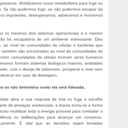
gressivos. Mobilizamos nosso metabolismo para fugir ou
da. Se não pudermos fugir, se não pudermos escapar da
-nos impotentes, desesperamos, adoecemos e morremos
mos os mesmos dois sistemas operacionais e o mesmo
ão há escapatória de um ambiente estressante. Eles
no, ao nível de comunidades de células e bactérias que
e também são encontrados ao nível de comunidades de
m como comunidades de células formam seres humanos
humanos formam sistemas biológicos maiores, entidades
do, com o desejo de sobreviver, prosperar e viver sem
destruir em caso de desespero.
 ou não determina como ela será liderada.
ade ativa a sua resposta de luta ou fuga e escolhe
nte de ameaças existenciais, a tirania torna-se a forma
ciso mobilizar toda a energia possível para combater o
idência ou deliberações para alcançar um consenso.
icamente. É vital que as decisões sejam tomadas