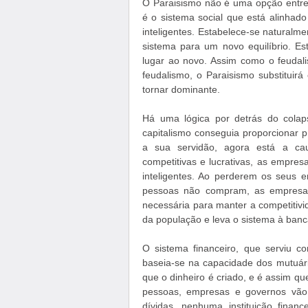
O Paraisismo não é uma opção entre 
é o sistema social que está alinha
inteligentes. Estabelece-se naturalm
sistema para um novo equilíbrio. Es
lugar ao novo. Assim como o feudalis
feudalismo, o Paraisismo substitui
tornar dominante.
Há uma lógica por detrás do colaps
capitalismo conseguia proporcionar 
a sua servidão, agora está a cau
competitivas e lucrativas, as empres
inteligentes. Ao perderem os seus
pessoas não compram, as empresas
necessária para manter a competitivi
da população e leva o sistema à banc
O sistema financeiro, que serviu c
baseia-se na capacidade dos mutuári
que o dinheiro é criado, e é assim 
pessoas, empresas e governos vão
dívidas, nenhuma instituição finan