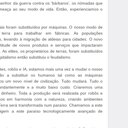
senhor da guerra contra os 'bárbaros', os nómadas que
meaça ao seu modo de vida. Então, experienciamos o
mais foram substituídos por máquinas. O nosso modo de
terra para trabalhar em fábricas. As populações
s, levando à migração de aldeias para cidades. O novo
itude de novos produtos e serviços que impactaram
As elites, os proprietários de terras, foram substituídos
pitalismo então substituiu o feudalismo.
tes, robôs e IA, estamos mais uma vez a mudar o nosso
ão a substituir os humanos tal como as máquinas
mos um novo nível de civilização. Tudo mudará. Tudo o
undantemente e a muito baixo custo. Criaremos uma
 dinheiro. Toda a produção será realizada por robôs e
emos em harmonia com a natureza, criando ambientes
 Terra será transformada num paraíso. Chamamos a este
igem a este paraíso tecnologicamente avançado de