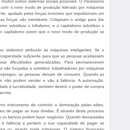
muitos outros sistemas sociais possíveis. O Paraisismo
do com o novo modo de produção liderado por máquinas
ente, ajudado pelas forças invisíveis que impulsionam um
tas forças são inevitáveis. Colapsam o antigo para dar
mo substituiu o tribalismo, e o capitalismo substituiu o
rá o capitalismo assim que o novo modo de produção se
o sistémico atribuído às máquinas inteligentes. Se o
prosperidade suficiente para que as pessoas aceitassem
sar dificuldades generalizadas. Para permanecerem
as são forçadas a substituir trabalhadores por máquinas
 empregos, as pessoas deixam de consumir. Quando as
 não podem vender e vão à falência. A automação,
dade e lucratividade, também destrói o poder de compra
arrota.
omo instrumento de controlo e dominação pelas elites,
os de pagar as suas dívidas. É através deste processo
que os bancos podem fazer negócios. Quando demasiadas
 à falência e perdem a sua capacidade de pagar as
ceira ou moeda pode sobreviver. O sistema financeiro