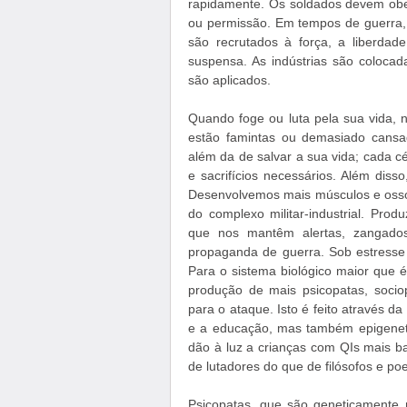
rapidamente. Os soldados devem obe
ou permissão. Em tempos de guerra, 
são recrutados à força, a liberda
suspensa. As indústrias são coloca
são aplicados.
Quando foge ou luta pela sua vida, n
estão famintas ou demasiado cansa
além da de salvar a sua vida; cada cé
e sacrifícios necessários. Além diss
Desenvolvemos mais músculos e ossos
do complexo militar-industrial. Pro
que nos mantêm alertas, zangados
propaganda de guerra. Sob estresse
Para o sistema biológico maior que
produção de mais psicopatas, sociop
para o ataque. Isto é feito através 
e a educação, mas também epigenet
dão à luz a crianças com QIs mais ba
de lutadores do que de filósofos e poe
Psicopatas, que são geneticamente