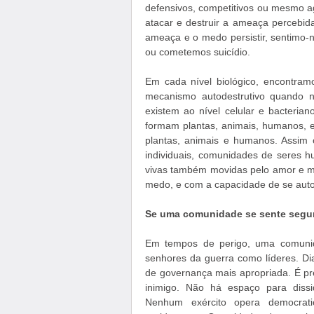
defensivos, competitivos ou mesmo a
atacar e destruir a ameaça percebi
ameaça e o medo persistir, sentimo
ou cometemos suicídio.
Em cada nível biológico, encontra
mecanismo autodestrutivo quando n
existem ao nível celular e bacteria
formam plantas, animais, humanos, 
plantas, animais e humanos. Assi
individuais, comunidades de seres 
vivas também movidas pelo amor e me
medo, e com a capacidade de se auto
Se uma comunidade se sente segura
Em tempos de perigo, uma comunid
senhores da guerra como líderes. Dia
de governança mais apropriada. É pre
inimigo. Não há espaço para diss
Nenhum exército opera democrat