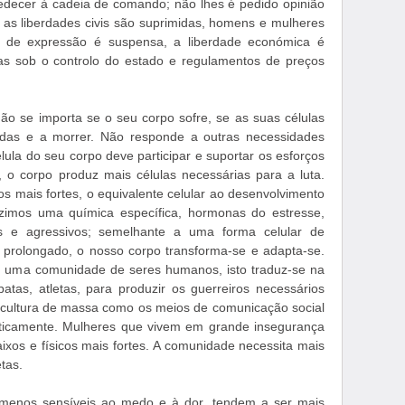
decer à cadeia de comando; não lhes é pedido opinião
as liberdades civis são suprimidas, homens e mulheres
de de expressão é suspensa, a liberdade económica é
das sob o controlo do estado e regulamentos de preços
ão se importa se o seu corpo sofre, se as suas células
das e a morrer. Não responde a outras necessidades
lula do seu corpo deve participar e suportar os esforços
o, o corpo produz mais células necessárias para a luta.
 mais fortes, o equivalente celular ao desenvolvimento
duzimos uma química específica, hormonas do estresse,
 e agressivos; semelhante a uma forma celular de
 prolongado, o nosso corpo transforma-se e adapta-se.
 é uma comunidade de seres humanos, isto traduz-se na
atas, atletas, para produzir os guerreiros necessários
da cultura de massa como os meios de comunicação social
icamente. Mulheres que vivem em grande insegurança
ixos e físicos mais fortes. A comunidade necessita mais
tas.
 menos sensíveis ao medo e à dor, tendem a ser mais