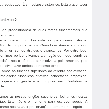
da sociedade. É um colapso sistémico. Está a acontecer
sistémico?
á da predominância de duas forças fundamentais que
r e o medo.
vos, operam com dois sistemas operacionais distintos,
ífico de comportamentos. Quando avistamos comida ou
do amor; somos atraídos e avançamos. Por outro lado,
sentimos perigo, ativamos a emoção do medo; sentimos
ecisão nossa só pode ser motivada pelo amor ou pelo
possível fazer ambos ao mesmo tempo.
amor, as funções superiores do cérebro são ativadas;
te aberta, filosóficos, criativos, conectados, empáticos.
operação, gentileza e compreensão. Contribuímos
de.
amos as nossas funções superiores, fechamos nossas
rigo. Este não é o momento para escrever poesia. A
Focamo-nos na auto-preservação e tornamo-nos egoístas,