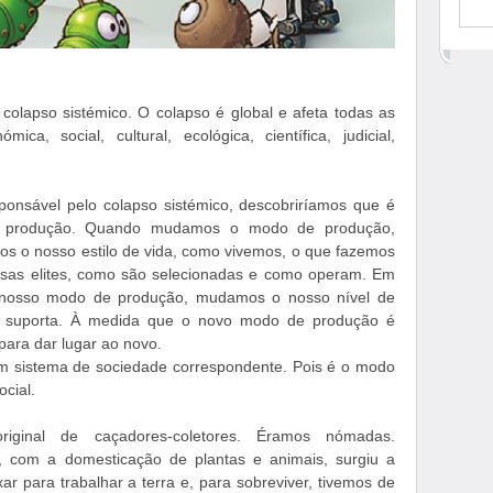
olapso sistémico. O colapso é global e afeta todas as
ica, social, cultural, ecológica, científica, judicial,
sponsável pelo colapso sistémico, descobriríamos que é
produção. Quando mudamos o modo de produção,
 o nosso estilo de vida, como vivemos, o que fazemos
as elites, como são selecionadas e como operam. Em
 nosso modo de produção, mudamos o nosso nível de
e o suporta. À medida que o novo modo de produção é
 para dar lugar ao novo.
sistema de sociedade correspondente. Pois é o modo
cial.
iginal de caçadores-coletores. Éramos nómadas.
s, com a domesticação de plantas e animais, surgiu a
xar para trabalhar a terra e, para sobreviver, tivemos de