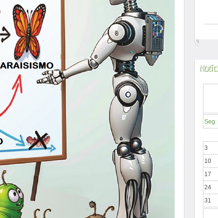
Notíc
Seg
3
10
17
24
31