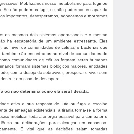
gressivos. Mobilizamos nosso metabolismo para fugir ou
da. Se não pudermos fugir, se não pudermos escapar da
-nos impotentes, desesperamos, adoecemos e morremos
mos os mesmos dois sistemas operacionais e o mesmo
ão há escapatória de um ambiente estressante. Eles
no, ao nível de comunidades de células e bactérias que
e também são encontrados ao nível de comunidades de
m como comunidades de células formam seres humanos
humanos formam sistemas biológicos maiores, entidades
do, com o desejo de sobreviver, prosperar e viver sem
destruir em caso de desespero.
 ou não determina como ela será liderada.
ade ativa a sua resposta de luta ou fuga e escolhe
nte de ameaças existenciais, a tirania torna-se a forma
ciso mobilizar toda a energia possível para combater o
idência ou deliberações para alcançar um consenso.
icamente. É vital que as decisões sejam tomadas