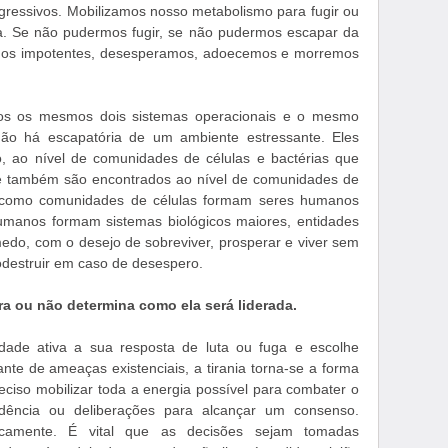
gressivos. Mobilizamos nosso metabolismo para fugir ou
da. Se não pudermos fugir, se não pudermos escapar da
-nos impotentes, desesperamos, adoecemos e morremos
mos os mesmos dois sistemas operacionais e o mesmo
ão há escapatória de um ambiente estressante. Eles
no, ao nível de comunidades de células e bactérias que
e também são encontrados ao nível de comunidades de
m como comunidades de células formam seres humanos
humanos formam sistemas biológicos maiores, entidades
do, com o desejo de sobreviver, prosperar e viver sem
destruir em caso de desespero.
 ou não determina como ela será liderada.
ade ativa a sua resposta de luta ou fuga e escolhe
nte de ameaças existenciais, a tirania torna-se a forma
ciso mobilizar toda a energia possível para combater o
idência ou deliberações para alcançar um consenso.
icamente. É vital que as decisões sejam tomadas