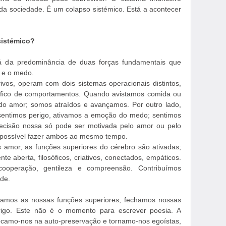
da sociedade. É um colapso sistémico. Está a acontecer
sistémico?
á da predominância de duas forças fundamentais que
r e o medo.
vos, operam com dois sistemas operacionais distintos,
ífico de comportamentos. Quando avistamos comida ou
do amor; somos atraídos e avançamos. Por outro lado,
sentimos perigo, ativamos a emoção do medo; sentimos
ecisão nossa só pode ser motivada pelo amor ou pelo
possível fazer ambos ao mesmo tempo.
amor, as funções superiores do cérebro são ativadas;
te aberta, filosóficos, criativos, conectados, empáticos.
operação, gentileza e compreensão. Contribuímos
de.
amos as nossas funções superiores, fechamos nossas
rigo. Este não é o momento para escrever poesia. A
Focamo-nos na auto-preservação e tornamo-nos egoístas,