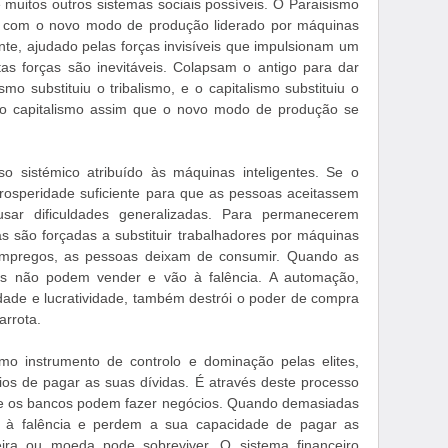
muitos outros sistemas sociais possíveis. O Paraisismo
do com o novo modo de produção liderado por máquinas
ente, ajudado pelas forças invisíveis que impulsionam um
tas forças são inevitáveis. Colapsam o antigo para dar
mo substituiu o tribalismo, e o capitalismo substituiu o
rá o capitalismo assim que o novo modo de produção se
o sistémico atribuído às máquinas inteligentes. Se o
prosperidade suficiente para que as pessoas aceitassem
sar dificuldades generalizadas. Para permanecerem
as são forçadas a substituir trabalhadores por máquinas
 empregos, as pessoas deixam de consumir. Quando as
 não podem vender e vão à falência. A automação,
dade e lucratividade, também destrói o poder de compra
arrota.
omo instrumento de controlo e dominação pelas elites,
os de pagar as suas dívidas. É através deste processo
que os bancos podem fazer negócios. Quando demasiadas
 à falência e perdem a sua capacidade de pagar as
ceira ou moeda pode sobreviver. O sistema financeiro