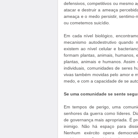
defensivos, competitivos ou mesmo a
atacar e destruir a ameaça percebi
ameaça e o medo persistir, sentimo
ou cometemos suicídio.
Em cada nível biológico, encontra
mecanismo autodestrutivo quando n
existem ao nível celular e bacteria
formam plantas, animais, humanos, 
plantas, animais e humanos. Assi
individuais, comunidades de seres 
vivas também movidas pelo amor e me
medo, e com a capacidade de se auto
Se uma comunidade se sente segura
Em tempos de perigo, uma comunid
senhores da guerra como líderes. Dia
de governança mais apropriada. É pre
inimigo. Não há espaço para diss
Nenhum exército opera democrat