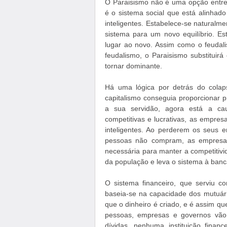
O Paraisismo não é uma opção entre 
é o sistema social que está alinha
inteligentes. Estabelece-se naturalm
sistema para um novo equilíbrio. Es
lugar ao novo. Assim como o feudalis
feudalismo, o Paraisismo substitui
tornar dominante.
Há uma lógica por detrás do colaps
capitalismo conseguia proporcionar 
a sua servidão, agora está a cau
competitivas e lucrativas, as empres
inteligentes. Ao perderem os seus
pessoas não compram, as empresas
necessária para manter a competitivi
da população e leva o sistema à banc
O sistema financeiro, que serviu c
baseia-se na capacidade dos mutuári
que o dinheiro é criado, e é assim 
pessoas, empresas e governos vão
dívidas, nenhuma instituição finan