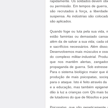
rapidamente. Os soldados devem obe
ou permissão. Em tempos de guerra, 
são recrutados à força, a liberda
suspensa. As indústrias são coloca
são aplicados.
Quando foge ou luta pela sua vida, n
estão famintas ou demasiado cansa
além da de salvar a sua vida; cada cé
e sacrifícios necessários. Além diss
Desenvolvemos mais músculos e ossos
do complexo militar-industrial. Pro
que nos mantêm alertas, zangados
propaganda de guerra. Sob estresse
Para o sistema biológico maior que
produção de mais psicopatas, sociop
para o ataque. Isto é feito através 
e a educação, mas também epigenet
dão à luz a crianças com QIs mais ba
de lutadores do que de filósofos e poe
Psicopatas, que são geneticamente