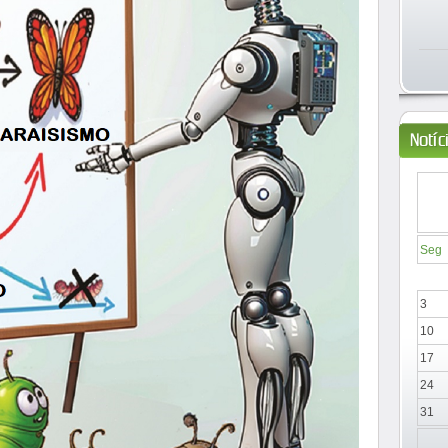
Notíc
Seg
3
10
17
24
31