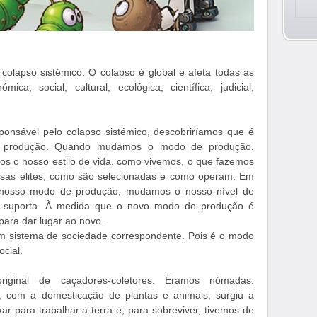
olapso sistémico. O colapso é global e afeta todas as
ica, social, cultural, ecológica, científica, judicial,
sponsável pelo colapso sistémico, descobriríamos que é
produção. Quando mudamos o modo de produção,
 o nosso estilo de vida, como vivemos, o que fazemos
as elites, como são selecionadas e como operam. Em
 nosso modo de produção, mudamos o nosso nível de
e o suporta. À medida que o novo modo de produção é
 para dar lugar ao novo.
sistema de sociedade correspondente. Pois é o modo
cial.
iginal de caçadores-coletores. Éramos nómadas.
s, com a domesticação de plantas e animais, surgiu a
xar para trabalhar a terra e, para sobreviver, tivemos de