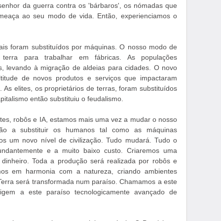
senhor da guerra contra os 'bárbaros', os nómadas que
meaça ao seu modo de vida. Então, experienciamos o
mais foram substituídos por máquinas. O nosso modo de
terra para trabalhar em fábricas. As populações
s, levando à migração de aldeias para cidades. O novo
itude de novos produtos e serviços que impactaram
As elites, os proprietários de terras, foram substituídos
pitalismo então substituiu o feudalismo.
tes, robôs e IA, estamos mais uma vez a mudar o nosso
ão a substituir os humanos tal como as máquinas
mos um novo nível de civilização. Tudo mudará. Tudo o
undantemente e a muito baixo custo. Criaremos uma
 dinheiro. Toda a produção será realizada por robôs e
emos em harmonia com a natureza, criando ambientes
 Terra será transformada num paraíso. Chamamos a este
igem a este paraíso tecnologicamente avançado de