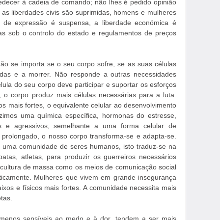
decer à cadeia de comando; não lhes é pedido opinião
as liberdades civis são suprimidas, homens e mulheres
de de expressão é suspensa, a liberdade económica é
das sob o controlo do estado e regulamentos de preços
ão se importa se o seu corpo sofre, se as suas células
das e a morrer. Não responde a outras necessidades
lula do seu corpo deve participar e suportar os esforços
o, o corpo produz mais células necessárias para a luta.
 mais fortes, o equivalente celular ao desenvolvimento
duzimos uma química específica, hormonas do estresse,
 e agressivos; semelhante a uma forma celular de
 prolongado, o nosso corpo transforma-se e adapta-se.
 é uma comunidade de seres humanos, isto traduz-se na
atas, atletas, para produzir os guerreiros necessários
da cultura de massa como os meios de comunicação social
icamente. Mulheres que vivem em grande insegurança
ixos e físicos mais fortes. A comunidade necessita mais
tas.
 menos sensíveis ao medo e à dor, tendem a ser mais