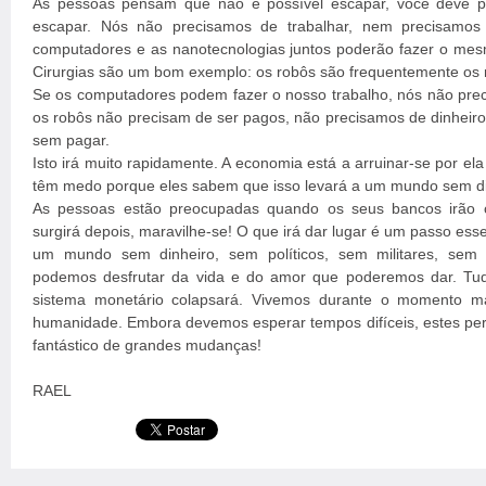
As pessoas pensam que não é possível escapar, você deve 
escapar. Nós não precisamos de trabalhar, nem precisamos 
computadores e as nanotecnologias juntos poderão fazer o mes
Cirurgias são um bom exemplo: os robôs são frequentemente os m
Se os computadores podem fazer o nosso trabalho, nós não prec
os robôs não precisam de ser pagos, não precisamos de dinheiro
sem pagar.
Isto irá muito rapidamente. A economia está a arruinar-se por el
têm medo porque eles sabem que isso levará a um mundo sem di
As pessoas estão preocupadas quando os seus bancos irão c
surgirá depois, maravilhe-se! O que irá dar lugar é um passo ess
um mundo sem dinheiro, sem políticos, sem militares, sem
podemos desfrutar da vida e do amor que poderemos dar. Tud
sistema monetário colapsará. Vivemos durante o momento mai
humanidade. Embora devemos esperar tempos difíceis, estes per
fantástico de grandes mudanças!
RAEL