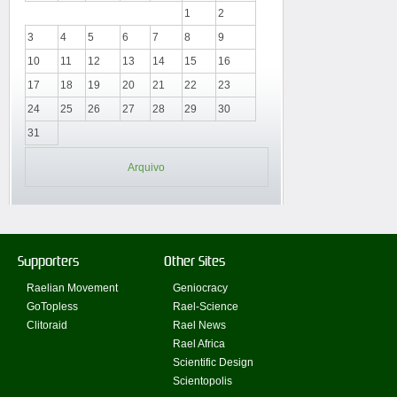
1
2
3
4
5
6
7
8
9
10
11
12
13
14
15
16
17
18
19
20
21
22
23
24
25
26
27
28
29
30
31
Arquivo
Supporters
Other Sites
Raelian Movement
Geniocracy
GoTopless
Rael-Science
Clitoraid
Rael News
Rael Africa
Scientific Design
Scientopolis