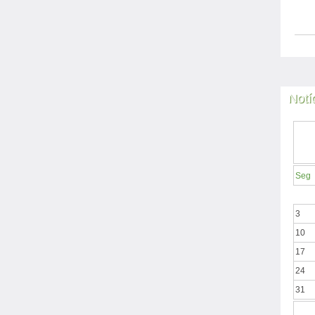
Notí
Seg
3
10
17
24
31