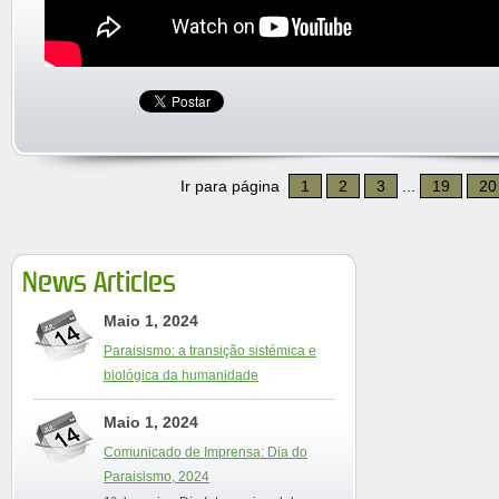
Ir para página
1
2
3
...
19
20
News Articles
Maio 1, 2024
Paraisismo: a transição sistémica e
biológica da humanidade
Maio 1, 2024
Comunicado de Imprensa: Dia do
Paraisismo, 2024