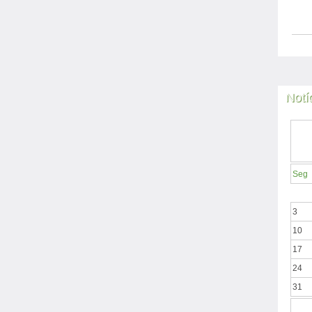
Notí
Seg
3
10
17
24
31