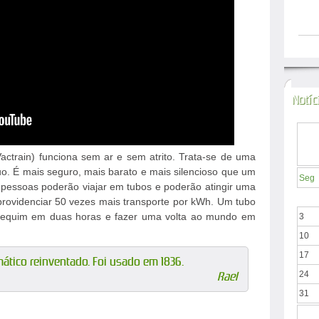
Notíc
train) funciona sem ar e sem atrito. Trata-se de uma
uo. É mais seguro, mais barato e mais silencioso que um
Seg
pessoas poderão viajar em tubos e poderão atingir uma
rovidenciar 50 vezes mais transporte por kWh. Um tubo
 Pequim em duas horas e fazer uma volta ao mundo em
3
10
17
ático reinventado. Foi usado em 1836.
Rael
24
31