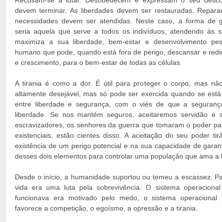
Recusam-se a lutar. Desobedecem e expressam o seu descont
devem terminar. As liberdades devem ser restauradas. Repara
necessidades devem ser atendidas. Neste caso, a forma de 
seria aquela que serve a todos os indivíduos, atendendo às 
maximiza a sua liberdade, bem-estar e desenvolvimento pe
humano que pode, quando está fora de perigo, descansar e redir
e crescimento, para o bem-estar de todas as células.
A tirania é como a dor. É útil para proteger o corpo, mas não
altamente desejável, mas só pode ser exercida quando se est
entre liberdade e segurança, com o viés de que a seguranç
liberdade. Se nos mantém seguros, aceitaremos servidão e sac
escravizadores, os senhores da guerra que tomaram o poder p
existenciais, estão cientes disso. A aceitação do seu poder tirâ
existência de um perigo potencial e na sua capacidade de garan
desses dois elementos para controlar uma população que ama a 
Desde o início, a humanidade suportou ou temeu a escassez. Pa
vida era uma luta pela sobrevivência. O sistema operacion
funcionava era motivado pelo medo, o sistema operacional 
favorece a competição, o egoísmo, a opressão e a tirania.