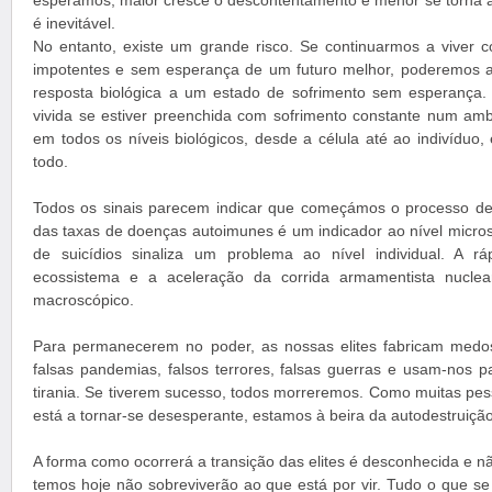
esperamos, maior cresce o descontentamento e menor se torna a 
é inevitável.
No entanto, existe um grande risco. Se continuarmos a viver
impotentes e sem esperança de um futuro melhor, poderemos a
resposta biológica a um estado de sofrimento sem esperança.
vivida se estiver preenchida com sofrimento constante num ambi
em todos os níveis biológicos, desde a célula até ao indivíduo
todo.
Todos os sinais parecem indicar que começámos o processo de
das taxas de doenças autoimunes é um indicador ao nível micro
de suicídios sinaliza um problema ao nível individual. A 
ecossistema e a aceleração da corrida armamentista nuclea
macroscópico.
Para permanecerem no poder, as nossas elites fabricam medos,
falsas pandemias, falsos terrores, falsas guerras e usam-nos p
tirania. Se tiverem sucesso, todos morreremos. Como muitas pe
está a tornar-se desesperante, estamos à beira da autodestruição
A forma como ocorrerá a transição das elites é desconhecida e nã
temos hoje não sobreviverão ao que está por vir. Tudo o que se