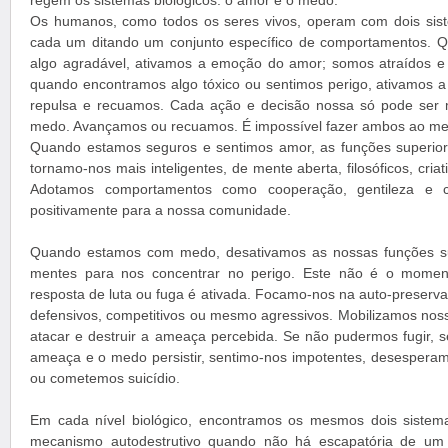
regem os sistemas biológicos: o amor e o medo.
Os humanos, como todos os seres vivos, operam com dois siste
cada um ditando um conjunto específico de comportamentos. 
algo agradável, ativamos a emoção do amor; somos atraídos e
quando encontramos algo tóxico ou sentimos perigo, ativamos
repulsa e recuamos. Cada ação e decisão nossa só pode ser 
medo. Avançamos ou recuamos. É impossível fazer ambos ao m
Quando estamos seguros e sentimos amor, as funções superior
tornamo-nos mais inteligentes, de mente aberta, filosóficos, cria
Adotamos comportamentos como cooperação, gentileza e c
positivamente para a nossa comunidade.
Quando estamos com medo, desativamos as nossas funções su
mentes para nos concentrar no perigo. Este não é o moment
resposta de luta ou fuga é ativada. Focamo-nos na auto-preserv
defensivos, competitivos ou mesmo agressivos. Mobilizamos noss
atacar e destruir a ameaça percebida. Se não pudermos fugir,
ameaça e o medo persistir, sentimo-nos impotentes, desesper
ou cometemos suicídio.
Em cada nível biológico, encontramos os mesmos dois siste
mecanismo autodestrutivo quando não há escapatória de um 