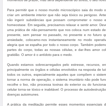
momentos de prazer, mas será dependente do stress, o seu novo 
Para permitir que o nosso mundo microscópico saia do modo 
criar um ambiente interior que não seja tóxico ou perigoso. Ant
não ingerir substâncias que possam comprometer o nosso equ
homeostase. Em seguida, precisamos relaxar e sentir amor. Dev
uma prática de não-pensamento que nos coloca num estado de 
presente, sem pensar no passado, no presente e no futuro 
ansiedade, colocamo-nos instantaneamente no modo operat
alegria que se espalha por todo o nosso corpo. Também podemo
partes do corpo, todas as nossas células, e dar-lhes amor c
gratidão. O amor é o antídoto para o medo.
Quando estamos sobrecarregados pelo estresse, recursos, en
principalmente os órgãos e células envolvidos na resposta de lu
todos os outros, especialmente aqueles que compõem o sistema
tornar a norma de operação, o sistema imunitário não pode fun
recolhe o lixo, não processa toxinas do exterior ou do funcion
celular torna-se tóxico e inabitável. O processo de autodestruiç
doenças autoimunes.
A prática da meditação permite esses momentos essenciais de