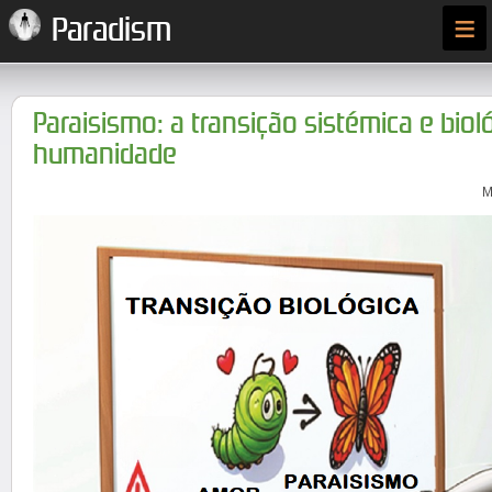
≡
Paradism
Paraisismo: a transição sistémica e biol
humanidade
M