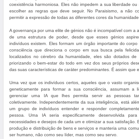
coexistência harmoniosa. Eles não impedem a sua liberdade ou
escolher as regras que deve seguir. No Paraisismo, a não c
permitir a expressão de todas as diferentes cores da humanidade
A governança por uma elite de génios não é incompatível com a a
de uma estrutura de poder, desde que esses génios aspire
indivíduos existem. Eles formam um órgão importante do corp
consciência que direciona o corpo em sua busca pela felicid
localizados no cérebro da humanidade, eles são dotados de u
priorizando o bem-estar do todo em vez dos seus próprios dese
das suas características de caráter predominantes. É assim que 
Uma vez que os indivíduos certos, aqueles que o vasto organ
geneticamente para formar a sua consciência, assumam a li
gerenciar uma IA que lhes permita servir as pessoas tan
coletivamente. Independentemente da sua inteligência, está a
um grupo de indivíduos entender e responder completament
pessoa. Uma IA seria especificamente desenvolvida para 
necessidades e desejos de cada um e otimizar a sua satisfação. E
produção e distribuição de bens e serviços e manteria uma com
ser humano, não como seu líder, mas como seu servo.