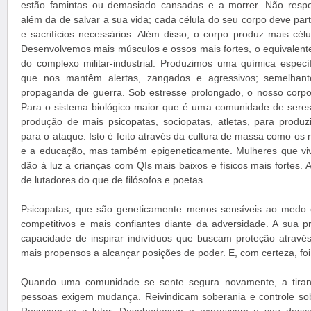
estão famintas ou demasiado cansadas e a morrer. Não resp
além da de salvar a sua vida; cada célula do seu corpo deve part
e sacrifícios necessários. Além disso, o corpo produz mais célu
Desenvolvemos mais músculos e ossos mais fortes, o equivalente
do complexo militar-industrial. Produzimos uma química especí
que nos mantêm alertas, zangados e agressivos; semelhan
propaganda de guerra. Sob estresse prolongado, o nosso corpo
Para o sistema biológico maior que é uma comunidade de seres
produção de mais psicopatas, sociopatas, atletas, para produzi
para o ataque. Isto é feito através da cultura de massa como os
e a educação, mas também epigeneticamente. Mulheres que v
dão à luz a crianças com QIs mais baixos e físicos mais fortes.
de lutadores do que de filósofos e poetas.
Psicopatas, que são geneticamente menos sensíveis ao medo 
competitivos e mais confiantes diante da adversidade. A sua 
capacidade de inspirar indivíduos que buscam proteção através
mais propensos a alcançar posições de poder. E, com certeza, foi
Quando uma comunidade se sente segura novamente, a tirania
pessoas exigem mudança. Reivindicam soberania e controle sobr