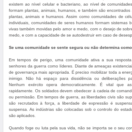
existem ao nível celular e bacteriano, ao nível de comunidades
formam plantas, animais, humanos, e também são encontrados 
plantas, animais e humanos. Assim como comunidades de cél
individuais, comunidades de seres humanos formam sistemas bi
vivas também movidas pelo amor e medo, com o desejo de sobrev
medo, e com a capacidade de se autodestruir em caso de desesp
Se uma comunidade se sente segura ou não determina como e
Em tempos de perigo, uma comunidade ativa a sua resposta 
senhores da guerra como líderes. Diante de ameaças existenciais
de governança mais apropriada. É preciso mobilizar toda a ener
inimigo. Não há espaço para dissidência ou deliberações p
Nenhum exército opera democraticamente. É vital que a
rapidamente. Os soldados devem obedecer à cadeia de comando
ou permissão. Em tempos de guerra, as liberdades civis são su
são recrutados à força, a liberdade de expressão é suspens
suspensa. As indústrias são colocadas sob o controlo do esta
são aplicados.
Quando foge ou luta pela sua vida, não se importa se o seu cor