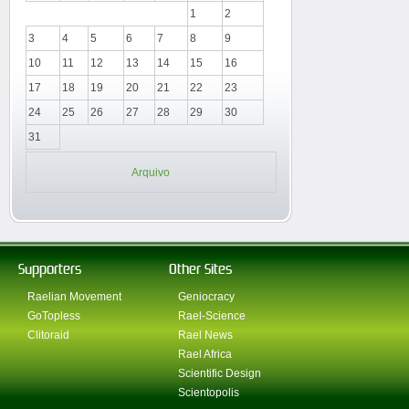
1
2
3
4
5
6
7
8
9
10
11
12
13
14
15
16
17
18
19
20
21
22
23
24
25
26
27
28
29
30
31
Arquivo
Supporters
Other Sites
Raelian Movement
Geniocracy
GoTopless
Rael-Science
Clitoraid
Rael News
Rael Africa
Scientific Design
Scientopolis