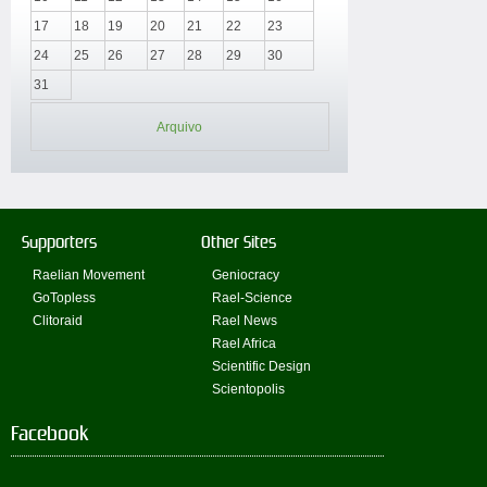
17
18
19
20
21
22
23
24
25
26
27
28
29
30
31
Arquivo
Supporters
Other Sites
Raelian Movement
Geniocracy
GoTopless
Rael-Science
Clitoraid
Rael News
Rael Africa
Scientific Design
Scientopolis
Facebook