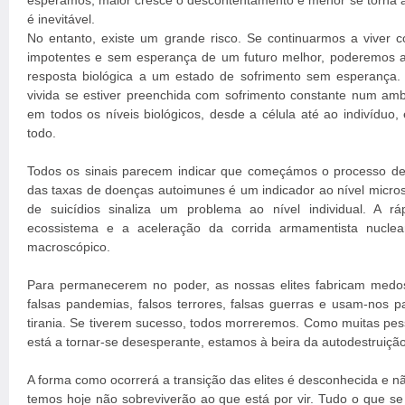
esperamos, maior cresce o descontentamento e menor se torna a 
é inevitável.
No entanto, existe um grande risco. Se continuarmos a viver
impotentes e sem esperança de um futuro melhor, poderemos a
resposta biológica a um estado de sofrimento sem esperança.
vivida se estiver preenchida com sofrimento constante num ambi
em todos os níveis biológicos, desde a célula até ao indivíduo
todo.
Todos os sinais parecem indicar que começámos o processo de
das taxas de doenças autoimunes é um indicador ao nível micro
de suicídios sinaliza um problema ao nível individual. A 
ecossistema e a aceleração da corrida armamentista nuclea
macroscópico.
Para permanecerem no poder, as nossas elites fabricam medos,
falsas pandemias, falsos terrores, falsas guerras e usam-nos p
tirania. Se tiverem sucesso, todos morreremos. Como muitas pe
está a tornar-se desesperante, estamos à beira da autodestruição
A forma como ocorrerá a transição das elites é desconhecida e nã
temos hoje não sobreviverão ao que está por vir. Tudo o que se