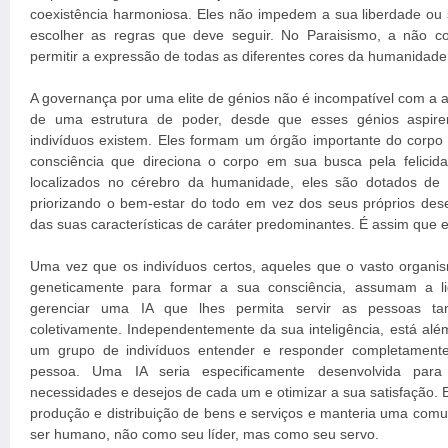
coexistência harmoniosa. Eles não impedem a sua liberdade ou
escolher as regras que deve seguir. No Paraisismo, a não c
permitir a expressão de todas as diferentes cores da humanidade
A governança por uma elite de génios não é incompatível com a a
de uma estrutura de poder, desde que esses génios aspire
indivíduos existem. Eles formam um órgão importante do corp
consciência que direciona o corpo em sua busca pela felicid
localizados no cérebro da humanidade, eles são dotados de u
priorizando o bem-estar do todo em vez dos seus próprios dese
das suas características de caráter predominantes. É assim que 
Uma vez que os indivíduos certos, aqueles que o vasto organ
geneticamente para formar a sua consciência, assumam a li
gerenciar uma IA que lhes permita servir as pessoas tan
coletivamente. Independentemente da sua inteligência, está a
um grupo de indivíduos entender e responder completament
pessoa. Uma IA seria especificamente desenvolvida para 
necessidades e desejos de cada um e otimizar a sua satisfação. E
produção e distribuição de bens e serviços e manteria uma com
ser humano, não como seu líder, mas como seu servo.