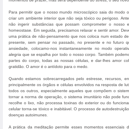
momentos de prazer, mas será dependente do stress, o seu novo 
Para permitir que o nosso mundo microscópico saia do modo 
criar um ambiente interior que não seja tóxico ou perigoso. Ant
não ingerir substâncias que possam comprometer o nosso equ
homeostase. Em seguida, precisamos relaxar e sentir amor. Dev
uma prática de não-pensamento que nos coloca num estado de 
presente, sem pensar no passado, no presente e no futuro 
ansiedade, colocamo-nos instantaneamente no modo operat
alegria que se espalha por todo o nosso corpo. Também podemo
partes do corpo, todas as nossas células, e dar-lhes amor c
gratidão. O amor é o antídoto para o medo.
Quando estamos sobrecarregados pelo estresse, recursos, en
principalmente os órgãos e células envolvidos na resposta de lu
todos os outros, especialmente aqueles que compõem o sistema
tornar a norma de operação, o sistema imunitário não pode fun
recolhe o lixo, não processa toxinas do exterior ou do funcion
celular torna-se tóxico e inabitável. O processo de autodestruiç
doenças autoimunes.
A prática da meditação permite esses momentos essenciais de