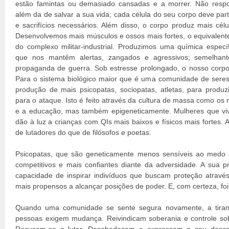
estão famintas ou demasiado cansadas e a morrer. Não resp
além da de salvar a sua vida; cada célula do seu corpo deve part
e sacrifícios necessários. Além disso, o corpo produz mais célu
Desenvolvemos mais músculos e ossos mais fortes, o equivalente
do complexo militar-industrial. Produzimos uma química especí
que nos mantêm alertas, zangados e agressivos; semelhan
propaganda de guerra. Sob estresse prolongado, o nosso corpo
Para o sistema biológico maior que é uma comunidade de seres
produção de mais psicopatas, sociopatas, atletas, para produzi
para o ataque. Isto é feito através da cultura de massa como os
e a educação, mas também epigeneticamente. Mulheres que v
dão à luz a crianças com QIs mais baixos e físicos mais fortes.
de lutadores do que de filósofos e poetas.
Psicopatas, que são geneticamente menos sensíveis ao medo 
competitivos e mais confiantes diante da adversidade. A sua 
capacidade de inspirar indivíduos que buscam proteção através
mais propensos a alcançar posições de poder. E, com certeza, foi
Quando uma comunidade se sente segura novamente, a tirania
pessoas exigem mudança. Reivindicam soberania e controle sobr