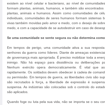
existem ao nível celular e bacteriano, ao nível de comunidades
formam plantas, animais, humanos, e também são encontrados 
plantas, animais e humanos. Assim como comunidades de cél
individuais, comunidades de seres humanos formam sistemas bi
vivas também movidas pelo amor e medo, com o desejo de sobrev
medo, e com a capacidade de se autodestruir em caso de desesp
Se uma comunidade se sente segura ou não determina como e
Em tempos de perigo, uma comunidade ativa a sua resposta 
senhores da guerra como líderes. Diante de ameaças existenciais
de governança mais apropriada. É preciso mobilizar toda a ener
inimigo. Não há espaço para dissidência ou deliberações p
Nenhum exército opera democraticamente. É vital que a
rapidamente. Os soldados devem obedecer à cadeia de comando
ou permissão. Em tempos de guerra, as liberdades civis são su
são recrutados à força, a liberdade de expressão é suspens
suspensa. As indústrias são colocadas sob o controlo do esta
são aplicados.
Quando foge ou luta pela sua vida, não se importa se o seu cor