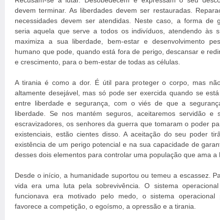
Recusam-se a lutar. Desobedecem e expressam o seu descont
devem terminar. As liberdades devem ser restauradas. Repara
necessidades devem ser atendidas. Neste caso, a forma de 
seria aquela que serve a todos os indivíduos, atendendo às 
maximiza a sua liberdade, bem-estar e desenvolvimento pe
humano que pode, quando está fora de perigo, descansar e redir
e crescimento, para o bem-estar de todas as células.
A tirania é como a dor. É útil para proteger o corpo, mas não
altamente desejável, mas só pode ser exercida quando se est
entre liberdade e segurança, com o viés de que a seguranç
liberdade. Se nos mantém seguros, aceitaremos servidão e sac
escravizadores, os senhores da guerra que tomaram o poder p
existenciais, estão cientes disso. A aceitação do seu poder tirâ
existência de um perigo potencial e na sua capacidade de garan
desses dois elementos para controlar uma população que ama a 
Desde o início, a humanidade suportou ou temeu a escassez. Pa
vida era uma luta pela sobrevivência. O sistema operacion
funcionava era motivado pelo medo, o sistema operacional 
favorece a competição, o egoísmo, a opressão e a tirania.