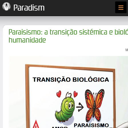
≡
Paradism
Paraisismo: a transição sistémica e biol
humanidade
M