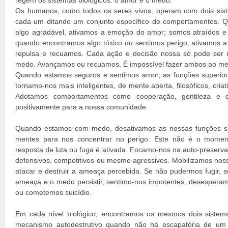
regem os sistemas biológicos: o amor e o medo.
Os humanos, como todos os seres vivos, operam com dois siste
cada um ditando um conjunto específico de comportamentos. 
algo agradável, ativamos a emoção do amor; somos atraídos e
quando encontramos algo tóxico ou sentimos perigo, ativamos
repulsa e recuamos. Cada ação e decisão nossa só pode ser 
medo. Avançamos ou recuamos. É impossível fazer ambos ao m
Quando estamos seguros e sentimos amor, as funções superior
tornamo-nos mais inteligentes, de mente aberta, filosóficos, cria
Adotamos comportamentos como cooperação, gentileza e c
positivamente para a nossa comunidade.
Quando estamos com medo, desativamos as nossas funções su
mentes para nos concentrar no perigo. Este não é o moment
resposta de luta ou fuga é ativada. Focamo-nos na auto-preserv
defensivos, competitivos ou mesmo agressivos. Mobilizamos noss
atacar e destruir a ameaça percebida. Se não pudermos fugir,
ameaça e o medo persistir, sentimo-nos impotentes, desesper
ou cometemos suicídio.
Em cada nível biológico, encontramos os mesmos dois siste
mecanismo autodestrutivo quando não há escapatória de um 