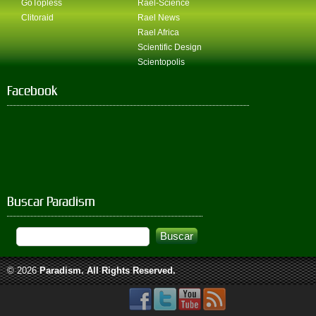
GoTopless
Rael-Science
Clitoraid
Rael News
Rael Africa
Scientific Design
Scientopolis
Facebook
Buscar Paradism
© 2026
Paradism
. All Rights Reserved.