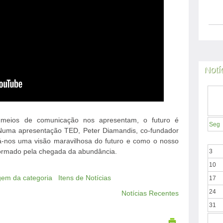
Notí
s meios de comunicação nos apresentam, o futuro é
Seg
Numa apresentação TED, Peter Diamandis, co-fundador
dá-nos uma visão maravilhosa do futuro e como o nosso
formado pela chegada da abundância.
3
10
agem da categoria
Itens de Notícias
17
24
Notícias Recentes
31