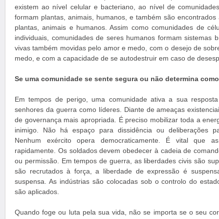
existem ao nível celular e bacteriano, ao nível de comunidades
formam plantas, animais, humanos, e também são encontrados 
plantas, animais e humanos. Assim como comunidades de cél
individuais, comunidades de seres humanos formam sistemas bi
vivas também movidas pelo amor e medo, com o desejo de sobrev
medo, e com a capacidade de se autodestruir em caso de desesp
Se uma comunidade se sente segura ou não determina como e
Em tempos de perigo, uma comunidade ativa a sua resposta 
senhores da guerra como líderes. Diante de ameaças existenciais
de governança mais apropriada. É preciso mobilizar toda a ener
inimigo. Não há espaço para dissidência ou deliberações p
Nenhum exército opera democraticamente. É vital que a
rapidamente. Os soldados devem obedecer à cadeia de comando
ou permissão. Em tempos de guerra, as liberdades civis são su
são recrutados à força, a liberdade de expressão é suspens
suspensa. As indústrias são colocadas sob o controlo do esta
são aplicados.
Quando foge ou luta pela sua vida, não se importa se o seu cor