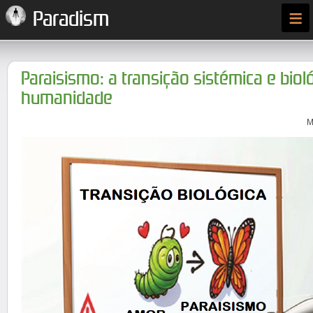
≡
Paradism
Paraisismo: a transição sistémica e biol
humanidade
M