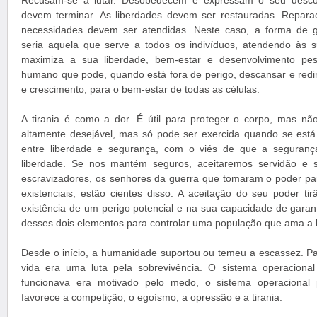
Recusam-se a lutar. Desobedecem e expressam o seu descont
devem terminar. As liberdades devem ser restauradas. Repara
necessidades devem ser atendidas. Neste caso, a forma de 
seria aquela que serve a todos os indivíduos, atendendo às 
maximiza a sua liberdade, bem-estar e desenvolvimento pe
humano que pode, quando está fora de perigo, descansar e redir
e crescimento, para o bem-estar de todas as células.
A tirania é como a dor. É útil para proteger o corpo, mas não
altamente desejável, mas só pode ser exercida quando se est
entre liberdade e segurança, com o viés de que a seguranç
liberdade. Se nos mantém seguros, aceitaremos servidão e sac
escravizadores, os senhores da guerra que tomaram o poder p
existenciais, estão cientes disso. A aceitação do seu poder tirâ
existência de um perigo potencial e na sua capacidade de garan
desses dois elementos para controlar uma população que ama a 
Desde o início, a humanidade suportou ou temeu a escassez. Pa
vida era uma luta pela sobrevivência. O sistema operacion
funcionava era motivado pelo medo, o sistema operacional 
favorece a competição, o egoísmo, a opressão e a tirania.