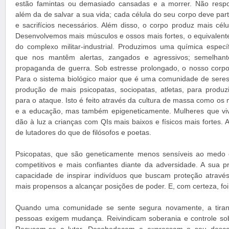
estão famintas ou demasiado cansadas e a morrer. Não resp
além da de salvar a sua vida; cada célula do seu corpo deve part
e sacrifícios necessários. Além disso, o corpo produz mais célu
Desenvolvemos mais músculos e ossos mais fortes, o equivalente
do complexo militar-industrial. Produzimos uma química especí
que nos mantêm alertas, zangados e agressivos; semelhan
propaganda de guerra. Sob estresse prolongado, o nosso corpo
Para o sistema biológico maior que é uma comunidade de seres
produção de mais psicopatas, sociopatas, atletas, para produzi
para o ataque. Isto é feito através da cultura de massa como os
e a educação, mas também epigeneticamente. Mulheres que v
dão à luz a crianças com QIs mais baixos e físicos mais fortes.
de lutadores do que de filósofos e poetas.
Psicopatas, que são geneticamente menos sensíveis ao medo 
competitivos e mais confiantes diante da adversidade. A sua 
capacidade de inspirar indivíduos que buscam proteção através
mais propensos a alcançar posições de poder. E, com certeza, foi
Quando uma comunidade se sente segura novamente, a tirania
pessoas exigem mudança. Reivindicam soberania e controle sobr