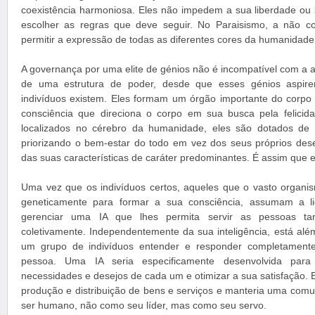
coexistência harmoniosa. Eles não impedem a sua liberdade ou
escolher as regras que deve seguir. No Paraisismo, a não c
permitir a expressão de todas as diferentes cores da humanidade
A governança por uma elite de génios não é incompatível com a a
de uma estrutura de poder, desde que esses génios aspire
indivíduos existem. Eles formam um órgão importante do corp
consciência que direciona o corpo em sua busca pela felicid
localizados no cérebro da humanidade, eles são dotados de u
priorizando o bem-estar do todo em vez dos seus próprios dese
das suas características de caráter predominantes. É assim que 
Uma vez que os indivíduos certos, aqueles que o vasto organ
geneticamente para formar a sua consciência, assumam a li
gerenciar uma IA que lhes permita servir as pessoas tan
coletivamente. Independentemente da sua inteligência, está a
um grupo de indivíduos entender e responder completament
pessoa. Uma IA seria especificamente desenvolvida para 
necessidades e desejos de cada um e otimizar a sua satisfação. E
produção e distribuição de bens e serviços e manteria uma com
ser humano, não como seu líder, mas como seu servo.