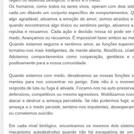
regem os sistemas biológicos: o amor e o medo.
Os humanos, como todos os seres vivos, operam com dois siste
cada um ditando um conjunto específico de comportamentos. 
algo agradável, ativamos a emoção do amor; somos atraídos e
quando encontramos algo tóxico ou sentimos perigo, ativamos
repulsa e recuamos. Cada ação e decisão nossa só pode ser 
medo. Avançamos ou recuamos. É impossível fazer ambos ao m
Quando estamos seguros e sentimos amor, as funções superior
tornamo-nos mais inteligentes, de mente aberta, filosóficos, cria
Adotamos comportamentos como cooperação, gentileza e c
positivamente para a nossa comunidade.
Quando estamos com medo, desativamos as nossas funções su
mentes para nos concentrar no perigo. Este não é o moment
resposta de luta ou fuga é ativada. Focamo-nos na auto-preserv
defensivos, competitivos ou mesmo agressivos. Mobilizamos noss
atacar e destruir a ameaça percebida. Se não pudermos fugir,
ameaça e o medo persistir, sentimo-nos impotentes, desesper
ou cometemos suicídio.
Em cada nível biológico, encontramos os mesmos dois siste
mecanismo autodestrutivo quando não há escapatória de um 