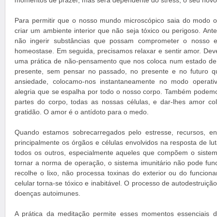
momentos de prazer, mas será dependente do stress, o seu novo 
Para permitir que o nosso mundo microscópico saia do modo 
criar um ambiente interior que não seja tóxico ou perigoso. Ant
não ingerir substâncias que possam comprometer o nosso equ
homeostase. Em seguida, precisamos relaxar e sentir amor. Dev
uma prática de não-pensamento que nos coloca num estado de 
presente, sem pensar no passado, no presente e no futuro 
ansiedade, colocamo-nos instantaneamente no modo operat
alegria que se espalha por todo o nosso corpo. Também podemo
partes do corpo, todas as nossas células, e dar-lhes amor c
gratidão. O amor é o antídoto para o medo.
Quando estamos sobrecarregados pelo estresse, recursos, en
principalmente os órgãos e células envolvidos na resposta de lu
todos os outros, especialmente aqueles que compõem o sistema
tornar a norma de operação, o sistema imunitário não pode fun
recolhe o lixo, não processa toxinas do exterior ou do funcion
celular torna-se tóxico e inabitável. O processo de autodestruiç
doenças autoimunes.
A prática da meditação permite esses momentos essenciais de