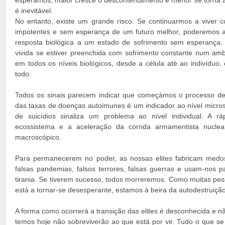
esperamos, maior cresce o descontentamento e menor se torna a 
é inevitável.
No entanto, existe um grande risco. Se continuarmos a viver
impotentes e sem esperança de um futuro melhor, poderemos a
resposta biológica a um estado de sofrimento sem esperança.
vivida se estiver preenchida com sofrimento constante num ambi
em todos os níveis biológicos, desde a célula até ao indivíduo
todo.
Todos os sinais parecem indicar que começámos o processo de
das taxas de doenças autoimunes é um indicador ao nível micro
de suicídios sinaliza um problema ao nível individual. A 
ecossistema e a aceleração da corrida armamentista nuclea
macroscópico.
Para permanecerem no poder, as nossas elites fabricam medos,
falsas pandemias, falsos terrores, falsas guerras e usam-nos p
tirania. Se tiverem sucesso, todos morreremos. Como muitas pe
está a tornar-se desesperante, estamos à beira da autodestruição
A forma como ocorrerá a transição das elites é desconhecida e nã
temos hoje não sobreviverão ao que está por vir. Tudo o que se