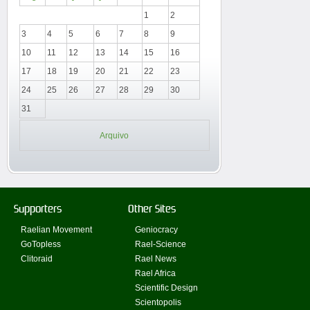
1
2
3
4
5
6
7
8
9
10
11
12
13
14
15
16
17
18
19
20
21
22
23
24
25
26
27
28
29
30
31
Arquivo
Supporters
Other Sites
Raelian Movement
Geniocracy
GoTopless
Rael-Science
Clitoraid
Rael News
Rael Africa
Scientific Design
Scientopolis