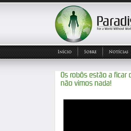
Início
Sobre
Notícias
Os robôs estão a fica
não vimos nada!