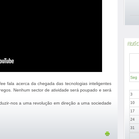
Notíc
Seg
e fala acerca da chegada das tecnologias inteligentes
regos. Nenhum sector de atividade será poupado e será
3
nduzir-nos a uma revolução em direção a uma sociedade
10
17
24
31