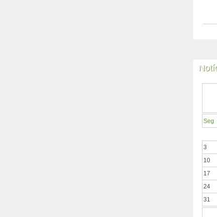
Notí
Seg
3
10
17
24
31