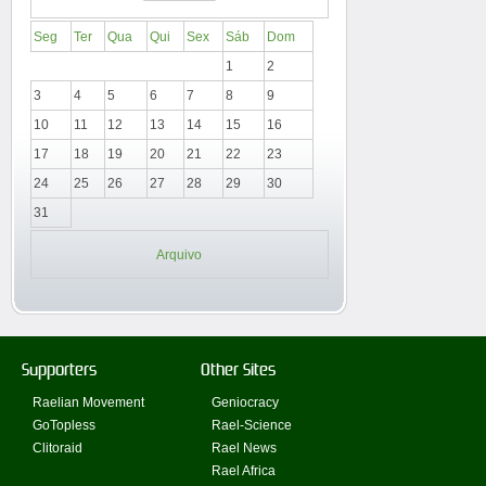
Seg
Ter
Qua
Qui
Sex
Sáb
Dom
1
2
3
4
5
6
7
8
9
10
11
12
13
14
15
16
17
18
19
20
21
22
23
24
25
26
27
28
29
30
31
Arquivo
Supporters
Other Sites
Raelian Movement
Geniocracy
GoTopless
Rael-Science
Clitoraid
Rael News
Rael Africa